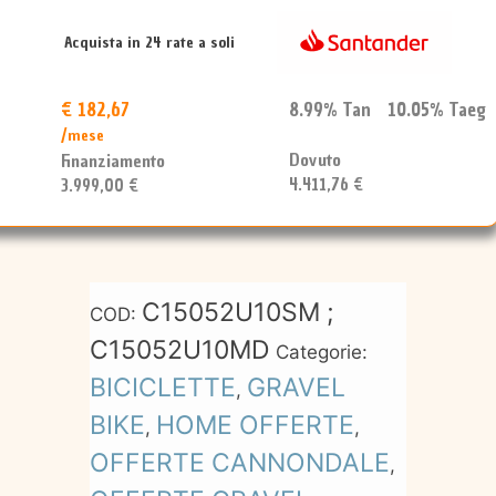
M
quantità
Acquista in 24 rate a soli
€ 182,67
8.99% Tan 10.05% Taeg
/mese
Dovuto
Finanziamento
4.411,76 €
3.999,00 €
C15052U10SM ;
COD:
C15052U10MD
Categorie:
BICICLETTE
GRAVEL
,
BIKE
HOME OFFERTE
,
,
OFFERTE CANNONDALE
,