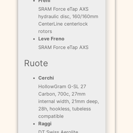
Freni
SRAM Force eTap AXS
hydraulic disc, 160/160mm
CenterLine centerlock
rotors
Leve Freno
SRAM Force eTap AXS
Ruote
Cerchi
HollowGram G-SL 27
Carbon, 700c, 27mm
internal width, 21mm deep,
28h, hookless, tubeless
compatible
Raggi
DT Swiss Aerolite