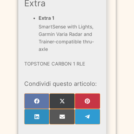
Extra
Extra 1
SmartSense with Lights,
Garmin Varia Radar and
Trainer-compatible thru-
axle
TOPSTONE CARBON 1 RLE
Condividi questo articolo:
SHARE
SHARE
SHARE
ON
ON
ON
FACEBOOK
X
PINTEREST
(TWITTER)
SHARE
SHARE
SHARE
ON
ON
ON
LINKEDIN
EMAIL
TELEGRAM