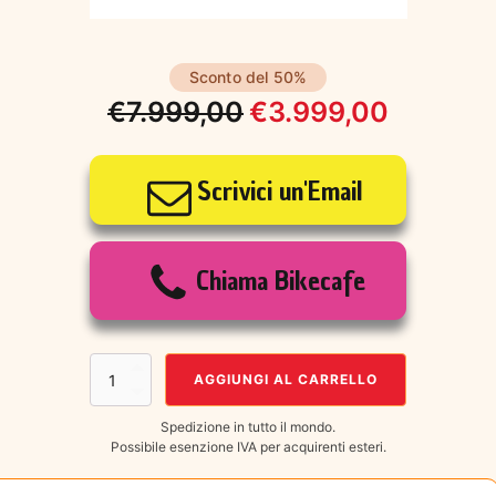
Sconto del 50%
€
7.999,00
€
3.999,00
Il
Il
prezzo
prezzo
Scrivici un'Email
originale
attuale
era:
è:
Chiama Bikecafe
€7.999,00.
€3.999,00.
CANNONDALE
AGGIUNGI AL CARRELLO
TOPSTONE
CARBON
Spedizione in tutto il mondo.
1
Possibile esenzione IVA per acquirenti esteri.
RLE
2025
MIS.S-