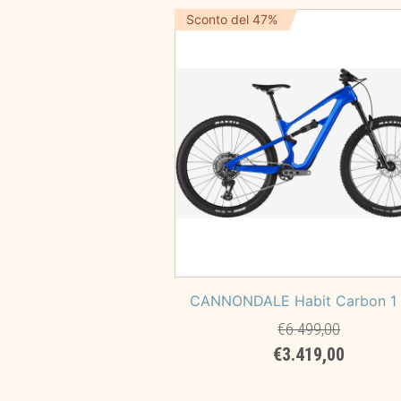
€8.499,00.
€4.490
Sconto del 47%
CANNONDALE Habit Carbon 1
€
6.499,00
Il
Il
€
3.419,00
prezzo
prezzo
originale
attuale