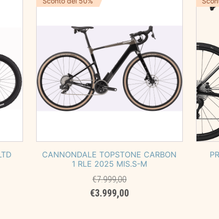
Sconto del 50%
Scon
LTD
CANNONDALE TOPSTONE CARBON
P
1 RLE 2025 MIS.S-M
€
7.999,00
Il
Il
€
3.999,00
prezzo
prezzo
originale
attuale