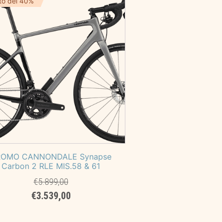
to del 40%
ROMO CANNONDALE Synapse
Carbon 2 RLE MIS.58 & 61
€
5.899,00
Il
Il
€
3.539,00
prezzo
prezzo
originale
attuale