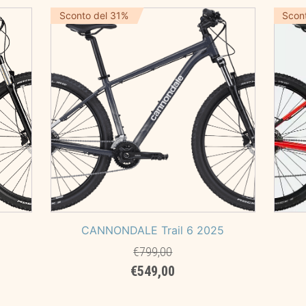
era:
è:
Sconto del 31%
Scon
00.
€5.899,00.
€3.090,00.
5
CANNONDALE Trail 6 2025
€
799,00
Il
Il
€
549,00
prezzo
prezzo
originale
attuale