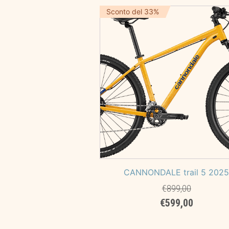
era:
è:
Sconto del 33%
€6.499,00.
€3.419,
CANNONDALE trail 5 202
€
899,00
Il
Il
€
599,00
prezzo
prezzo
originale
attuale