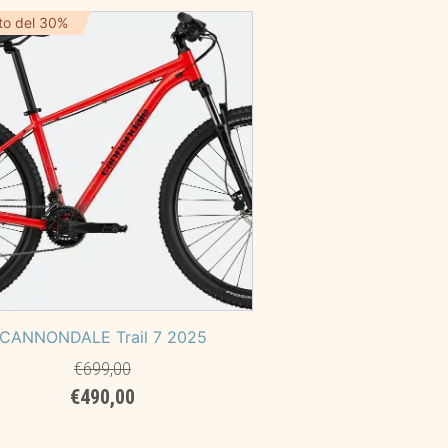
era:
è:
to del 30%
€4.999,00.
€2.890,00.
CANNONDALE Trail 7 2025
€
699,00
Il
Il
€
490,00
prezzo
prezzo
originale
attuale