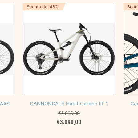
era:
è:
,00.
Sconto del 48%
Scon
€7.999,00.
€3.999,00.
 AXS
CANNONDALE Habit Carbon LT 1
Ca
€
5.899,00
Il
Il
€
3.090,00
prezzo
prezzo
originale
attuale