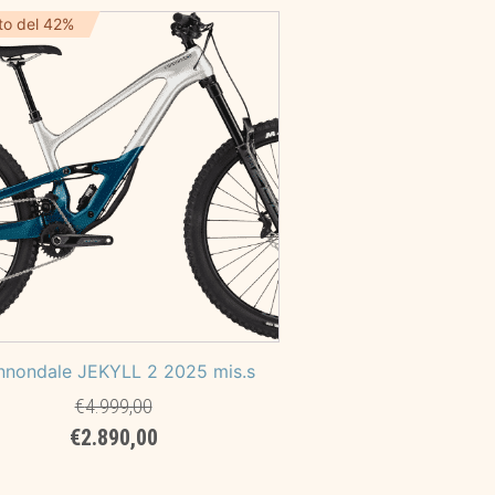
era:
è:
to del 42%
€5.899,00.
€3.539,00.
nnondale JEKYLL 2 2025 mis.s
€
4.999,00
Il
Il
€
2.890,00
prezzo
prezzo
originale
attuale