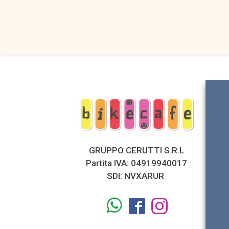
era:
è:
€899,00.
€599,00
GRUPPO CERUTTI S.R.L
Partita IVA: 04919940017
SDI: NVXARUR