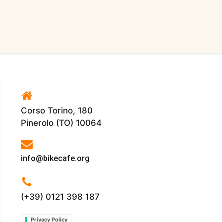
era:
è:
€699,00.
€490,00.
Corso Torino, 180
Pinerolo (TO) 10064
info@bikecafe.org
(+39) 0121 398 187
Privacy Policy