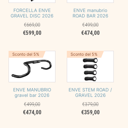
FORCELLA ENVE
ENVE manubrio
GRAVEL DISC 2026
ROAD BAR 2026
€
669,00
€
499,00
Il
Il
Il
Il
€
599,00
€
474,00
prezzo
prezzo
prezzo
prezzo
originale
attuale
originale
attuale
era:
è:
era:
è:
Sconto del 5%
Sconto del 5%
€669,00.
€599,00.
€499,00.
€474,00.
ENVE MANUBRIO
ENVE STEM ROAD /
gravel bar 2026
GRAVEL 2026
€
499,00
€
379,00
Il
Il
Il
Il
€
474,00
€
359,00
prezzo
prezzo
prezzo
prezzo
originale
attuale
originale
attuale