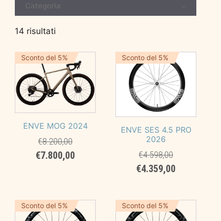
Categoria
14 risultati
Sconto del 5%
Sconto del 5%
ENVE MOG 2024
ENVE SES 4.5 PRO
2026
€
8.200,00
Il
Il
€
7.800,00
€
4.598,00
prezzo
prezzo
Il
Il
€
4.359,00
originale
attuale
prezzo
prezzo
era:
è:
originale
attuale
€8.200,00.
€7.800,00.
era:
è:
Sconto del 5%
Sconto del 5%
€4.598,00.
€4.359,00.