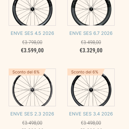
ENVE SES 4.5 2026
ENVE SES 6.7 2026
€
3.798,00
€
3.498,00
Il
Il
Il
Il
€
3.599,00
€
3.329,00
prezzo
prezzo
prezzo
prezzo
originale
attuale
originale
attuale
era:
è:
era:
è:
Sconto del 6%
Sconto del 6%
€3.798,00.
€3.599,00.
€3.498,00.
€3.329,00.
ENVE SES 2.3 2026
ENVE SES 3.4 2026
€
3.498,00
€
3.498,00