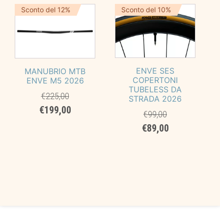
era:
è:
era:
è:
Sconto del 12%
Sconto del 10%
€499,00.
€474,00.
€379,00.
€359,00.
ENVE SES
MANUBRIO MTB
COPERTONI
ENVE M5 2026
TUBELESS DA
€
225,00
STRADA 2026
Il
Il
€
199,00
€
99,00
prezzo
prezzo
Il
Il
€
89,00
originale
attuale
prezzo
prezzo
era:
è:
originale
attuale
€225,00.
€199,00.
era:
è:
€99,00.
€89,00.