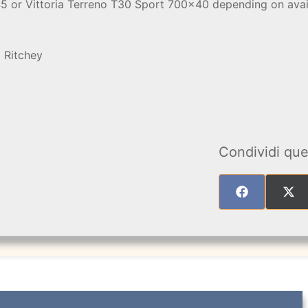
45 or Vittoria Terreno T30 Sport 700x40 depending on avail
 Ritchey
Condividi que
SHARE
SHA
ON
ON
FACEBOOK
X
(TW