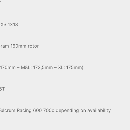
T
AXS 1×13
 Sram 160mm rotor
: 170mm – M&L: 172,5mm – XL: 175mm)
46T
ulcrum Racing 600 700c depending on availability