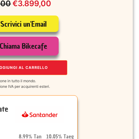
,00
€
3.899,00
Scrivici un'Email
le
Chiama Bikecafe
,00.
00.
GGIUNGI AL CARRELLO
one in tutto il mondo.
one IVA per acquirenti esteri.
ate
8.99% Tan 10.05% Taeg