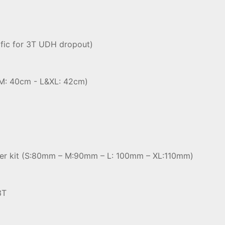
ific for 3T UDH dropout)
&M: 40cm - L&XL: 42cm)
acer kit (S:80mm – M:90mm – L: 100mm – XL:110mm)
3T