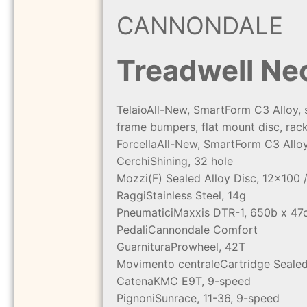
CANNONDALE
Treadwell Ne
Telaio
All-New, SmartForm C3 Alloy, 
frame bumpers, flat mount disc, rac
Forcella
All-New, SmartForm C3 Alloy 
Cerchi
Shining, 32 hole
Mozzi
(F) Sealed Alloy Disc, 12x100
Raggi
Stainless Steel, 14g
Pneumatici
Maxxis DTR-1, 650b x 47
Pedali
Cannondale Comfort
Guarnitura
Prowheel, 42T
Movimento centrale
Cartridge Seale
Catena
KMC E9T, 9-speed
Pignoni
Sunrace, 11-36, 9-speed