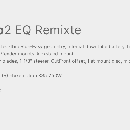
o
2 EQ Remixte
step-thru Ride-Easy geometry, internal downtube battery, 
k/fender mounts, kickstand mount
blades, 1-1/8" steerer, OutFront offset, flat mount disc, 
 / (R) ebikemotion X35 250W
c
d