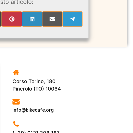
sto articolo:
RE
SHARE
SHARE
SHARE
SHARE
ON
ON
ON
ON
PINTEREST
LINKEDIN
EMAIL
TELEGRAM
ITTER)
Corso Torino, 180
Pinerolo (TO) 10064
info@bikecafe.org