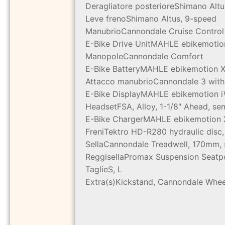
Deragliatore posteriore
Shimano Altu
Leve freno
Shimano Altus, 9-speed
Manubrio
Cannondale Cruise Control
E-Bike Drive Unit
MAHLE ebikemoti
Manopole
Cannondale Comfort
E-Bike Battery
MAHLE ebikemotion 
Attacco manubrio
Cannondale 3 with 
E-Bike Display
MAHLE ebikemotion 
Headset
FSA, Alloy, 1-1/8" Ahead, se
E-Bike Charger
MAHLE ebikemotion
Freni
Tektro HD-R280 hydraulic disc
Sella
Cannondale Treadwell, 170mm, s
Reggisella
Promax Suspension Seatpo
Taglie
S, L
Extra(s)
Kickstand, Cannondale Whee