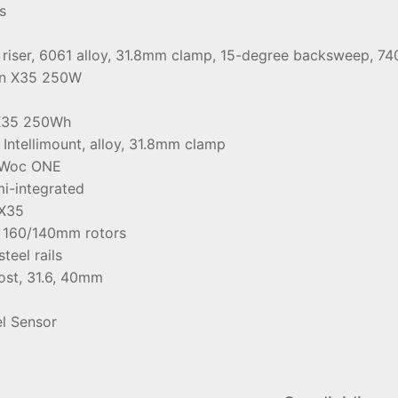
s
 riser, 6061 alloy, 31.8mm clamp, 15-degree backsweep, 7
on X35 250W
X35 250Wh
Intellimount, alloy, 31.8mm clamp
iWoc ONE
mi-integrated
 X35
, 160/140mm rotors
teel rails
st, 31.6, 40mm
l Sensor