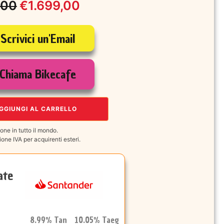
,00
€
1.699,00
Scrivici un'Email
le
Chiama Bikecafe
,00.
,00.
GGIUNGI AL CARRELLO
one in tutto il mondo.
one IVA per acquirenti esteri.
ate
8.99% Tan 10.05% Taeg