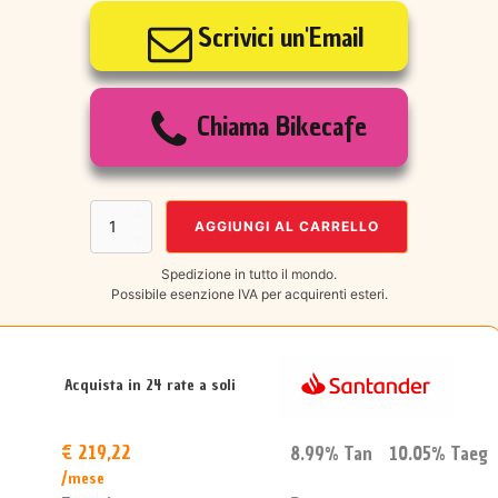
prezzo
prezzo
Scrivici un'Email
originale
attuale
era:
è:
Chiama Bikecafe
€8.999,00.
€4.799,00.
YETI
AGGIUNGI AL CARRELLO
160
E
Spedizione in tutto il mondo.
mis.L
Possibile esenzione IVA per acquirenti esteri.
quantità
Acquista in 24 rate a soli
€ 219,22
8.99% Tan 10.05% Taeg
/mese