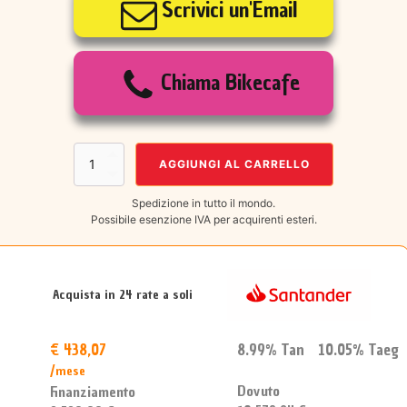
Scrivici un'Email
originale
attuale
era:
è:
Chiama Bikecafe
€11.200,00.
€9.590,00.
WILIER
AGGIUNGI AL CARRELLO
TRIESTINA
E-
Spedizione in tutto il mondo.
Bikes
Possibile esenzione IVA per acquirenti esteri.
Filante
Hybrid
2026
quantità
Acquista in 24 rate a soli
€ 438,07
8.99% Tan 10.05% Taeg
/mese
Dovuto
Finanziamento