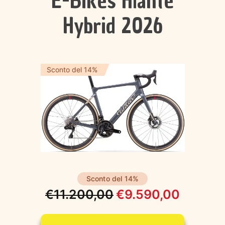
E-Bikes Filante
Hybrid 2026
Sconto del 14%
Sconto del 14%
€
11.200,00
€
9.590,00
Il
Il
prezzo
prezzo