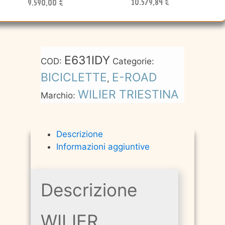
10.579,84 €
9.590,00 €
E631IDY
COD:
Categorie:
BICICLETTE
E-ROAD
,
WILIER TRIESTINA
Marchio:
Descrizione
Informazioni aggiuntive
Descrizione
WILIER