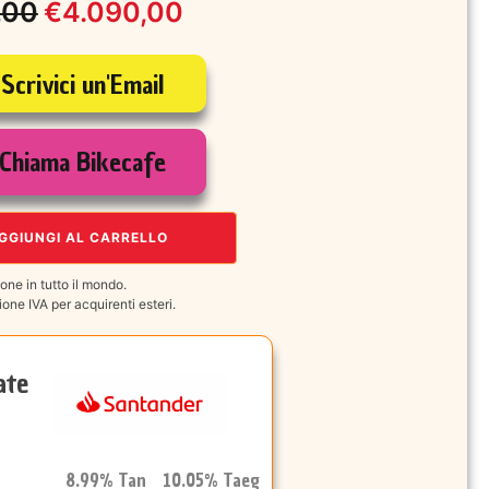
,00
€
4.090,00
Scrivici un'Email
e
Chiama Bikecafe
00.
00.
GGIUNGI AL CARRELLO
one in tutto il mondo.
one IVA per acquirenti esteri.
ate
8.99% Tan 10.05% Taeg