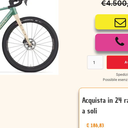
€
4.500
Il
Il
prezzo
prezzo
original
attuale
era:
è:
€4.500,
€4.090,
Wilier
A
Triestina
Adlar
Spedizi
GRX
Possibile esenzi
di2
2026
quantità
Acquista in 24 r
a soli
€ 186,83