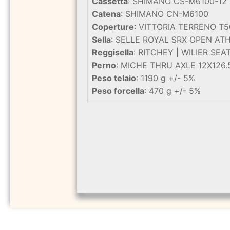
Cassetta
: SHIMANO CS-M6100-12 
Catena
: SHIMANO CN-M6100
Coperture
: VITTORIA TERRENO T5
Sella
: SELLE ROYAL SRX OPEN AT
Reggisella
: RITCHEY | WILIER SE
Perno
: MICHE THRU AXLE 12X126.
Peso telaio
: 1190 g +/- 5%
Peso forcella
: 470 g +/- 5%