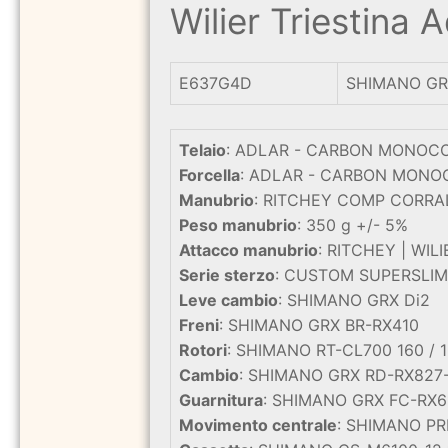
Wilier Triestina
E637G4D
SHIMANO GRX
Telaio
: ADLAR - CARBON MONO
Forcella
: ADLAR - CARBON MON
Manubrio
: RITCHEY COMP CORRA
Peso manubrio
: 350 g +/- 5%
Attacco manubrio
: RITCHEY | WI
Serie sterzo
: CUSTOM SUPERSLIM 
Leve cambio
: SHIMANO GRX Di2
Freni
: SHIMANO GRX BR-RX410
Rotori
: SHIMANO RT-CL700 160 / 
Cambio
: SHIMANO GRX RD-RX827
Guarnitura
: SHIMANO GRX FC-RX6
Movimento centrale
: SHIMANO PR