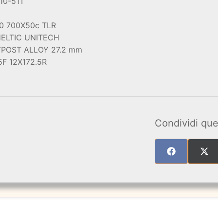
10-51T
0 700X50c TLR
HELTIC UNITECH
ATPOST ALLOY 27.2 mm
5F 12X172.5R
Condividi que
SHARE
SHA
ON
ON
FACEBOOK
X
(TW