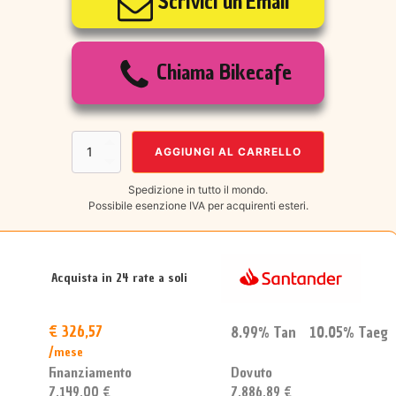
Scrivici un'Email
originale
attuale
era:
è:
Chiama Bikecafe
€10.999,00.
€7.149,00.
SCOTT
AGGIUNGI AL CARRELLO
Voltage
eRIDE
Spedizione in tutto il mondo.
900
Possibile esenzione IVA per acquirenti esteri.
Tuned
2025
quantità
Acquista in 24 rate a soli
€ 326,57
8.99% Tan 10.05% Taeg
/mese
Dovuto
Finanziamento
7.886,89 €
7.149,00 €