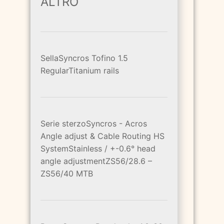
ALTRO
SellaSyncros Tofino 1.5
RegularTitanium rails
Serie sterzoSyncros - Acros
Angle adjust & Cable Routing HS
SystemStainless / +-0.6° head
angle adjustmentZS56/28.6 –
ZS56/40 MTB