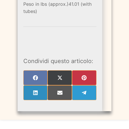
Peso in lbs (approx.)41.01 (with
tubes)
Condividi questo articolo:
SHARE
SHARE
SHARE
ON
ON
ON
FACEBOOK
X
PINTEREST
(TWITTER)
SHARE
SHARE
SHARE
ON
ON
ON
LINKEDIN
EMAIL
TELEGRAM