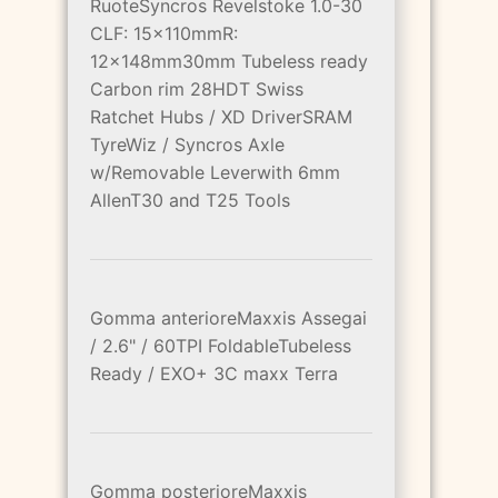
RuoteSyncros Revelstoke 1.0-30
CLF: 15x110mmR:
12x148mm30mm Tubeless ready
Carbon rim 28HDT Swiss
Ratchet Hubs / XD DriverSRAM
TyreWiz / Syncros Axle
w/Removable Leverwith 6mm
AllenT30 and T25 Tools
Gomma anterioreMaxxis Assegai
/ 2.6" / 60TPI FoldableTubeless
Ready / EXO+ 3C maxx Terra
Gomma posterioreMaxxis