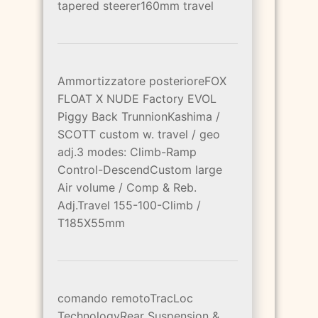
tapered steerer160mm travel
Ammortizzatore posterioreFOX
FLOAT X NUDE Factory EVOL
Piggy Back TrunnionKashima /
SCOTT custom w. travel / geo
adj.3 modes: Climb-Ramp
Control-DescendCustom large
Air volume / Comp & Reb.
Adj.Travel 155-100-Climb /
T185X55mm
comando remotoTracLoc
TechnologyRear Suspension &