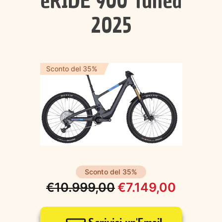
eRIDE 900 Tuned
2025
Sconto del 35%
Sconto del 35%
€
10.999,00
€
7.149,00
Il
Il
prezzo
prezzo