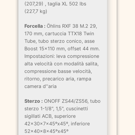
(207,29) , taglia XL 502 lbs
(227,7 kg)
Forcella :
Öhlins RXF 38 M.2 29,
170 mm, cartuccia TTX18 Twin
Tube, tubo sterzo conico, asse
Boost 15x110 mm, offset 44 mm.
Impostazioni: leva compressione
alta velocità con modalità salita,
compressione basse velocità,
ritorno, precarico aria, rampa
camera d''aria
Sterzo :
ONOFF ZS44/ZS56, tubo
sterzo 1-1/8", 1,5", cuscinetti
sigillati ACB, superiore
42x30x7x45ºx45º, inferiore
52x40x8x45ºx45º