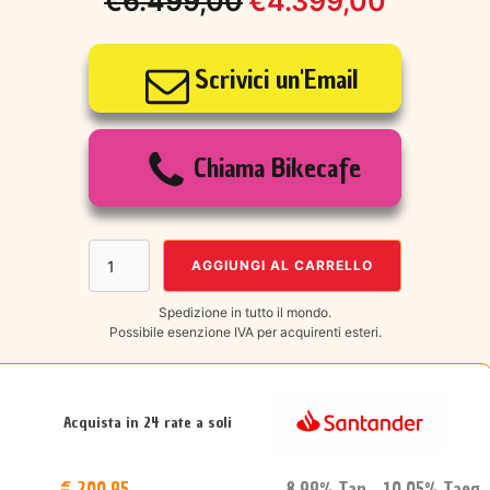
€
6.499,00
€
4.399,00
Il
Il
prezzo
prezzo
Scrivici un'Email
originale
attuale
era:
è:
Chiama Bikecafe
€6.499,00.
€4.399,00.
MONDRAKER
AGGIUNGI AL CARRELLO
SUPERFOXY
XR
Spedizione in tutto il mondo.
quantità
Possibile esenzione IVA per acquirenti esteri.
Acquista in 24 rate a soli
€ 200,95
8.99% Tan 10.05% Taeg