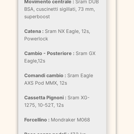
Movimento centrale :
Sram DUB
BSA, cuscinetti sigillati, 73 mm,
superboost
Catena :
Sram NX Eagle, 12s,
Powerlock
Cambio - Posteriore :
Sram GX
Eagle,12s
Comandi cambio :
Sram Eagle
AXS Pod MMX, 12s
Cassetta Pignoni :
Sram XG-
1275, 10-52T, 12s
Forcellino :
Mondraker M068