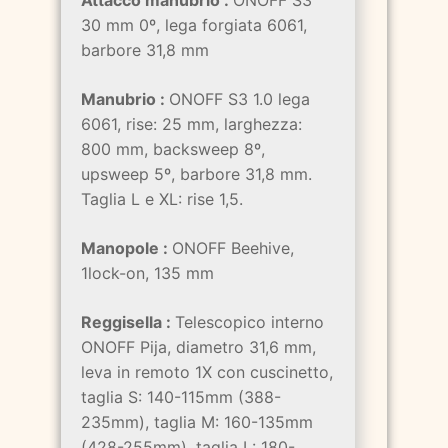
30 mm 0º, lega forgiata 6061,
barbore 31,8 mm
Manubrio :
ONOFF S3 1.0 lega
6061, rise: 25 mm, larghezza:
800 mm, backsweep 8º,
upsweep 5º, barbore 31,8 mm.
Taglia L e XL: rise 1,5.
Manopole :
ONOFF Beehive,
1lock-on, 135 mm
Reggisella :
Telescopico interno
ONOFF Pija, diametro 31,6 mm,
leva in remoto 1X con cuscinetto,
taglia S: 140-115mm (388-
235mm), taglia M: 160-135mm
(428-255mm), taglia L: 180-