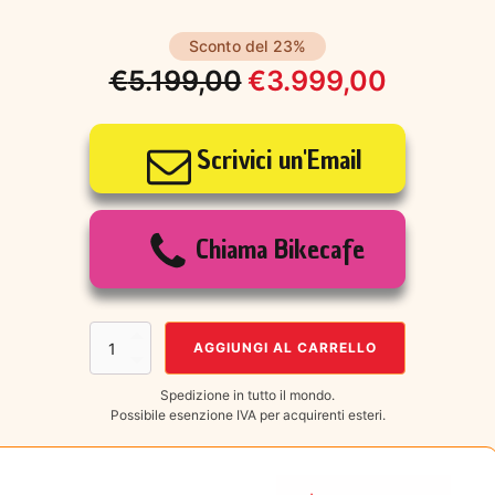
Sconto del 23%
€
5.199,00
€
3.999,00
Il
Il
prezzo
prezzo
Scrivici un'Email
originale
attuale
era:
è:
Chiama Bikecafe
€5.199,00.
€3.999,00.
MONDRAKER
AGGIUNGI AL CARRELLO
CHASER
quantità
Spedizione in tutto il mondo.
Possibile esenzione IVA per acquirenti esteri.