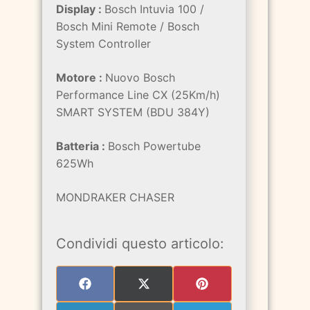
Display :
Bosch Intuvia 100 /
Bosch Mini Remote / Bosch
System Controller
Motore :
Nuovo Bosch
Performance Line CX (25Km/h)
SMART SYSTEM (BDU 384Y)
Batteria :
Bosch Powertube
625Wh
MONDRAKER CHASER
Condividi questo articolo:
SHARE
SHARE
SHARE
ON
ON
ON
FACEBOOK
X
PINTEREST