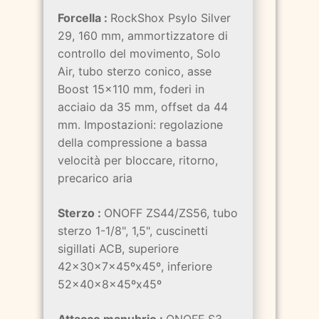
Forcella :
RockShox Psylo Silver
29, 160 mm, ammortizzatore di
controllo del movimento, Solo
Air, tubo sterzo conico, asse
Boost 15x110 mm, foderi in
acciaio da 35 mm, offset da 44
mm. Impostazioni: regolazione
della compressione a bassa
velocità per bloccare, ritorno,
precarico aria
Sterzo :
ONOFF ZS44/ZS56, tubo
sterzo 1-1/8", 1,5", cuscinetti
sigillati ACB, superiore
42x30x7x45ºx45º, inferiore
52x40x8x45ºx45º
Attacco manubrio :
ONOFF S3