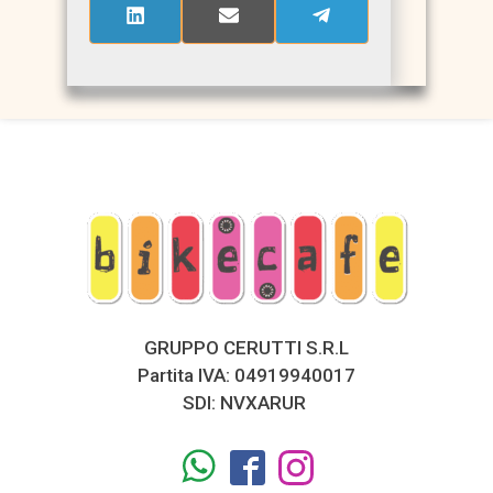
(TWITTER)
SHARE
SHARE
SHARE
ON
ON
ON
LINKEDIN
EMAIL
TELEGRAM
GRUPPO CERUTTI S.R.L
Partita IVA: 04919940017
SDI: NVXARUR