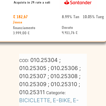
Acquista in 24 rate a soli
€ 182,67
8.99% Tan 10.05% Taeg
/mese
Dovuto
Finanziamento
4.411,76 €
3.999,00 €
010.25304 ;
COD:
010.25305 ; 010.25306 ;
010.25307 ; 010.25308 ;
010.25309 ; 010.25310 ;
010.25311
Categorie:
BICICLETTE
E-BIKE
E-
,
,