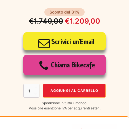
Sconto del 31%
€
1.749,00
€
1.209,00
Il
Il
prezzo
prezzo
Scrivici un'Email
originale
attuale
era:
è:
Chiama Bikecafe
€1.749,00.
€1.209,00.
GENESIS
AGGIUNGI AL CARRELLO
Tour
De
Spedizione in tutto il mondo.
Fer
Possibile esenzione IVA per acquirenti esteri.
10
MIS.L
quantità