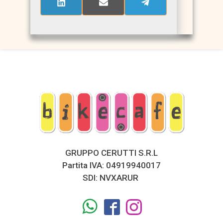
SHARE
SHARE
SHARE
ON
ON
ON
LINKEDIN
EMAIL
TELEGRAM
GRUPPO CERUTTI S.R.L
Partita IVA: 04919940017
SDI: NVXARUR