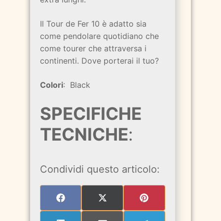
Il Tour de Fer 10 è adatto sia
come pendolare quotidiano che
come tourer che attraversa i
continenti. Dove porterai il tuo?
Colori
: Black
SPECIFICHE
TECNICHE
:
Condividi questo articolo:
SHARE
SHARE
SHARE
ON
ON
ON
FACEBOOK
X
PINTEREST
(TWITTER)