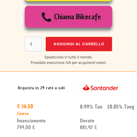
era:
è:
Chiama Bikecafe
€849,00.
€799,00.
Cannondale
AGGIUNGI AL CARRELLO
Trail
1
Spedizione in tutto il mondo.
quantità
Possibile esenzione IVA per acquirenti esteri.
Acquista in 24 rate a soli
€ 36,50
8.99% Tan 10.05% Taeg
/mese
Dovuto
Finanziamento
881,47 €
799,00 €