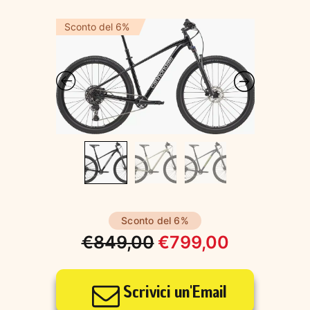
Sconto del 6%
Sconto del 6%
€
849,00
€
799,00
Il
Il
prezzo
prezzo
Scrivici un'Email
originale
attuale