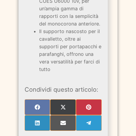
CUES U6000 10v, per
un’ampia gamma di
rapporti con la semplicità
del monocorona anteriore.
Il supporto nascosto per il
cavalletto, oltre ai
supporti per portapacchi e
parafanghi, offrono una
vera versatilità per farci di
tutto
Condividi questo articolo:
SHARE
SHARE
SHARE
ON
ON
ON
FACEBOOK
X
PINTEREST
(TWITTER)
SHARE
SHARE
SHARE
ON
ON
ON
LINKEDIN
EMAIL
TELEGRAM