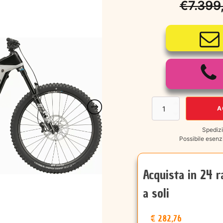
€
7.399
Il
Il
prezzo
prezzo
origina
attuale
era:
è:
€7.399
€6.190
CANNONDALE
A
Moterra
LT1
Spedizi
quantità
Possibile esenzi
Acquista in 24 r
a soli
€ 282,76