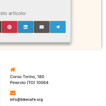
sto articolo:
RE
SHARE
SHARE
SHARE
SHARE
ON
ON
ON
ON
PINTEREST
LINKEDIN
EMAIL
TELEGRAM
ITTER)
Corso Torino, 180
Pinerolo (TO) 10064
info@bikecafe.org