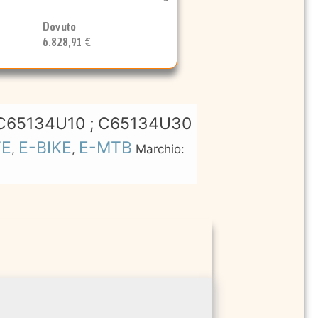
Dovuto
6.828,91 €
C65134U10 ; C65134U30
TE
E-BIKE
E-MTB
,
,
Marchio: