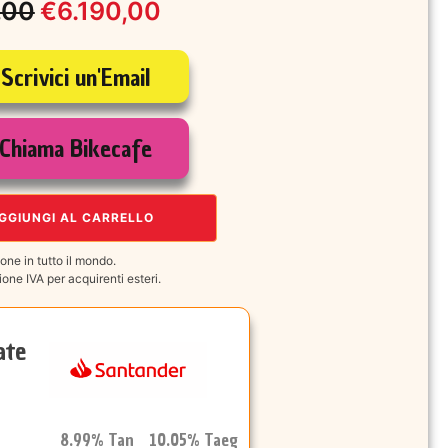
,00
€
6.190,00
Scrivici un'Email
le
Chiama Bikecafe
,00.
,00.
GGIUNGI AL CARRELLO
one in tutto il mondo.
one IVA per acquirenti esteri.
ate
8.99% Tan 10.05% Taeg