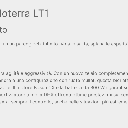
terra LT1
to
un un parcogiochi infinito. Vola in salita, spiana le asperità
 tra agilità e aggressività. Con un nuovo telaio completame
iore e una configurazione con ruote mullet, questa bici affr
labile. Il motore Bosch CX e la batteria da 800 Wh garanti
ortizzatore a molla DHX offrono ottime prestazioni sui sent
vrai sempre il controllo, anche nelle situazioni più estreme