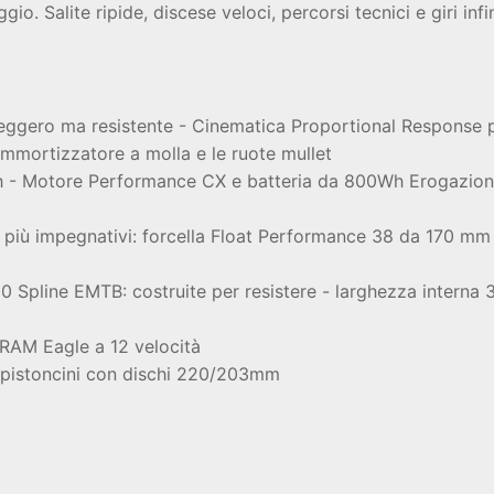
gio. Salite ripide, discese veloci, percorsi tecnici e giri infin
 leggero ma resistente - Cinematica Proportional Response 
ammortizzatore a molla e le ruote mullet
ch - Motore Performance CX e batteria da 800Wh Erogazione
i più impegnativi: forcella Float Performance 38 da 170 m
 Spline EMTB: costruite per resistere - larghezza interna
SRAM Eagle a 12 velocità
4 pistoncini con dischi 220/203mm