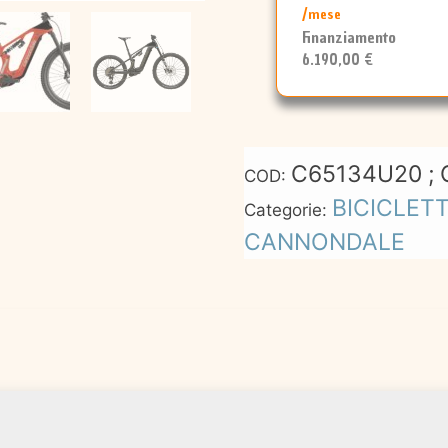
/mese
Finanziamento
6.190,00 €
C65134U20 ; 
COD:
BICICLET
Categorie:
CANNONDALE