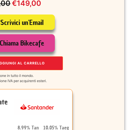
,00
€
149,00
o
o
Scrivici un'Email
nale
le
Chiama Bikecafe
00.
00.
GGIUNGI AL CARRELLO
one in tutto il mondo.
one IVA per acquirenti esteri.
ate
8.99% Tan 10.05% Taeg