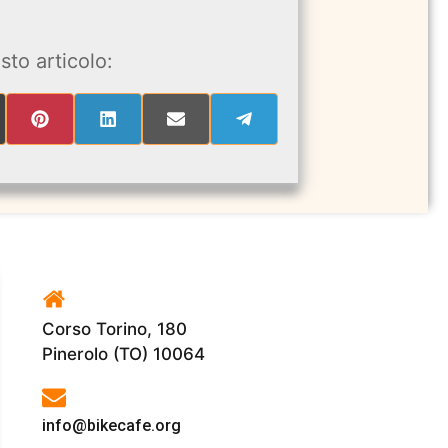
sto articolo:
RE
SHARE
SHARE
SHARE
SHARE
ON
ON
ON
ON
PINTEREST
LINKEDIN
EMAIL
TELEGRAM
ITTER)
Corso Torino, 180
Pinerolo (TO) 10064
info@bikecafe.org