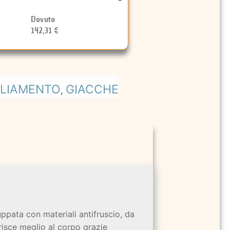
Dovuto
142,31 €
GLIAMENTO
GIACCHE
,
ppata con materiali antifruscio, da
risce meglio al corpo grazie