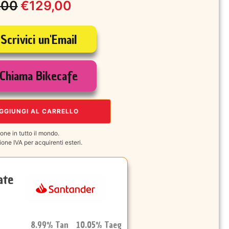
,00
€
129,00
zo
zo
Scrivici un'Email
nale
le
Chiama Bikecafe
00.
00.
GGIUNGI AL CARRELLO
one in tutto il mondo.
one IVA per acquirenti esteri.
ate
8.99% Tan 10.05% Taeg