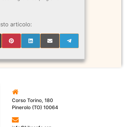
sto articolo:
RE
SHARE
SHARE
SHARE
SHARE
ON
ON
ON
ON
PINTEREST
LINKEDIN
EMAIL
TELEGRAM
ITTER)
Corso Torino, 180
Pinerolo (TO) 10064