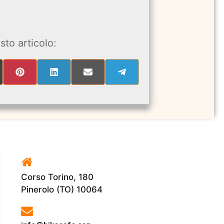
sto articolo:
RE
SHARE
SHARE
SHARE
SHARE
ON
ON
ON
ON
PINTEREST
LINKEDIN
EMAIL
TELEGRAM
ITTER)
Corso Torino, 180
Pinerolo (TO) 10064