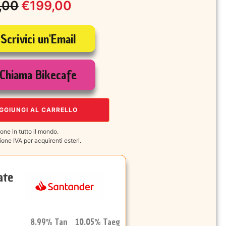
,00
€
199,00
o
o
Scrivici un'Email
nale
le
Chiama Bikecafe
,00.
00.
GGIUNGI AL CARRELLO
one in tutto il mondo.
one IVA per acquirenti esteri.
ate
8.99% Tan 10.05% Taeg