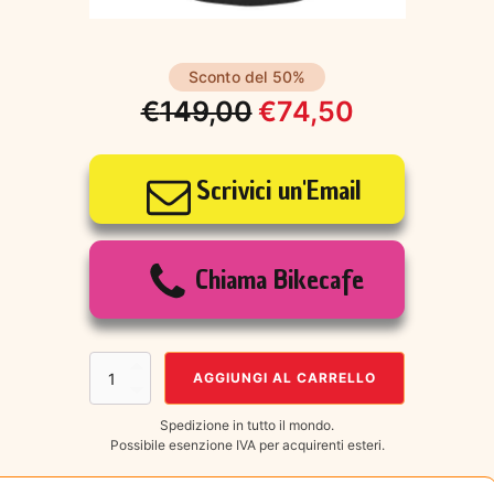
Sconto del 50%
€
149,00
€
74,50
Il
Il
prezzo
prezzo
Scrivici un'Email
originale
attuale
era:
è:
Chiama Bikecafe
€149,00.
€74,50.
7MESH
AGGIUNGI AL CARRELLO
SETON
VEST
Spedizione in tutto il mondo.
MEN'S
Possibile esenzione IVA per acquirenti esteri.
MIDNIGHT
BLUE
MEDIUM