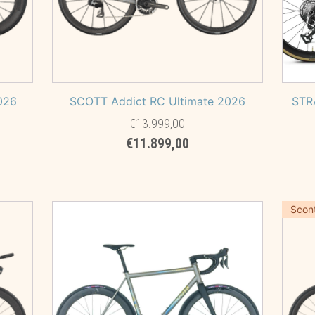
026
SCOTT Addict RC Ultimate 2026
STR
€
13.999,00
Il
Il
€
11.899,00
prezzo
prezzo
originale
attuale
era:
è:
9,00.
€13.999,00.
€11.899,00.
Scon