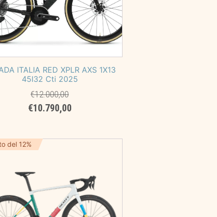
ADA ITALIA RED XPLR AXS 1X13
45I32 Cti 2025
€
12.000,00
Il
Il
€
10.790,00
prezzo
prezzo
originale
attuale
era:
è:
to del 12%
€12.000,00.
€10.790,00.