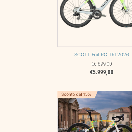
SCOTT Foil RC TRI 2026
€
6.899,00
Il
Il
€
5.999,00
prezzo
prezzo
originale
attuale
era:
è:
Sconto del 15%
€6.899,00.
€5.999