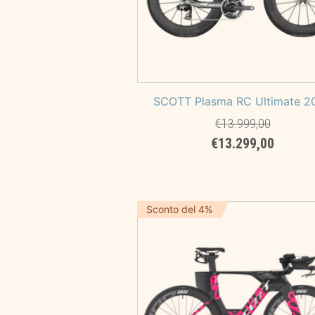
SCOTT Plasma RC Ultimate 2
€
13.999,00
Il
Il
€
13.299,00
prezzo
prezzo
originale
attuale
era:
è:
€13.999,00.
€13.29
Sconto del 4%