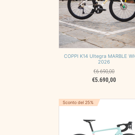
COPPI K14 Ultegra MARBLE W
2026
€
6.690,00
Il
Il
€
5.690,00
prezzo
prezzo
originale
attuale
era:
è:
Sconto del 25%
€6.690,00.
€5.690