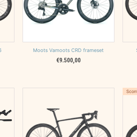
6
Moots Vamoots CRD frameset
€
9.500,00
Scon
,00.