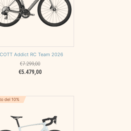
COTT Addict RC Team 2026
€
7.299,00
Il
Il
€
5.479,00
prezzo
prezzo
originale
attuale
era:
è:
€7.299,00.
€5.479,00.
to del 10%