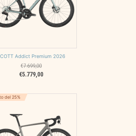
COTT Addict Premium 2026
€
7.699,00
Il
Il
€
5.779,00
prezzo
prezzo
originale
attuale
era:
è:
to del 25%
€7.699,00.
€5.779,00.