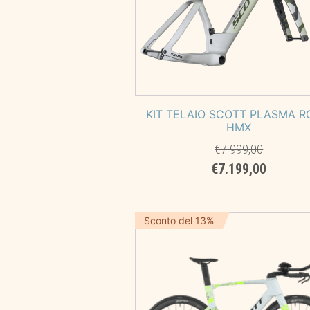
KIT TELAIO SCOTT PLASMA R
HMX
€
7.999,00
Il
Il
€
7.199,00
prezzo
prezzo
originale
attuale
era:
è:
Sconto del 13%
€7.999,00.
€7.199,