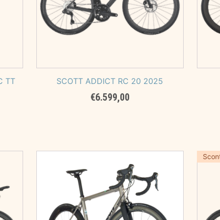
C TT
SCOTT ADDICT RC 20 2025
€
6.599,00
Scon
00.