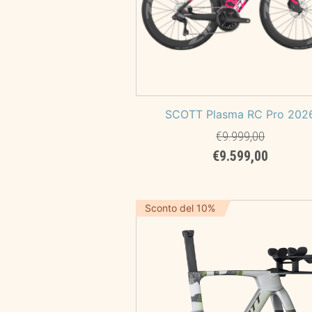
SCOTT Plasma RC Pro 202
€
9.999,00
Il
Il
€
9.599,00
prezzo
prezzo
originale
attuale
era:
è:
Sconto del 10%
€9.999,00.
€9.599