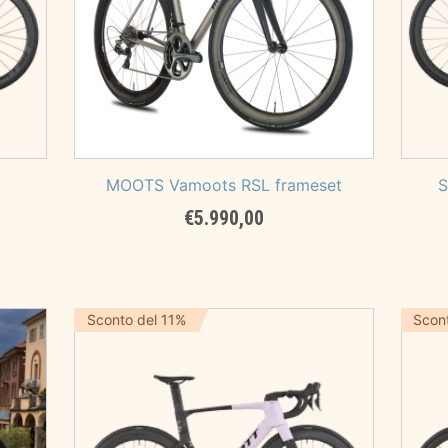
MOOTS Vamoots RSL frameset
S
€
5.990,00
Sconto del 11%
Scon
,00.