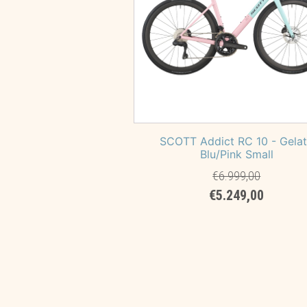
SCOTT Addict RC 10 - Gela
Blu/Pink Small
€
6.999,00
Il
Il
€
5.249,00
prezzo
prezzo
originale
attuale
era:
è:
€6.999,00.
€5.249,