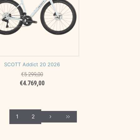
SCOTT Addict 20 2026
€
5.299,00
Il
Il
€
4.769,00
prezzo
prezzo
originale
attuale
era:
è:
€5.299,00.
€4.769,00.
1
2