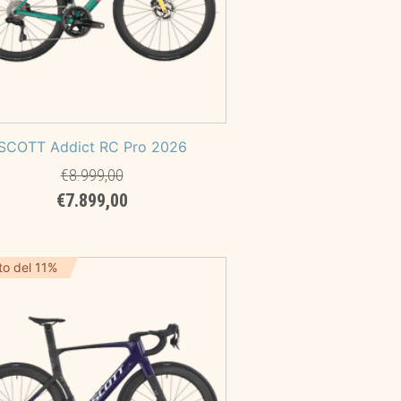
SCOTT Addict RC Pro 2026
€
8.999,00
Il
Il
€
7.899,00
prezzo
prezzo
originale
attuale
era:
è:
to del 11%
€8.999,00.
€7.899,00.