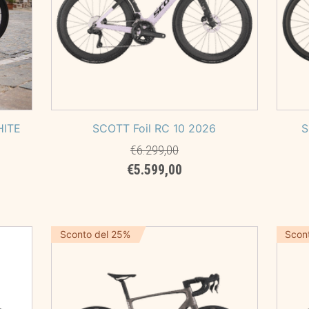
HITE
SCOTT Foil RC 10 2026
S
€
6.299,00
Il
Il
€
5.599,00
prezzo
prezzo
originale
attuale
era:
è:
€6.299,00.
€5.599,00.
Sconto del 25%
Scon
,00.