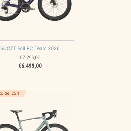
SCOTT Foil RC Team 2026
€
7.299,00
Il
Il
€
6.499,00
prezzo
prezzo
originale
attuale
era:
è:
€7.299,00.
€6.499,00.
to del 25%