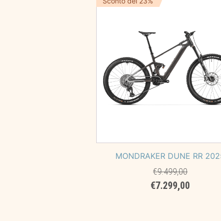
Sconto del 23%
MONDRAKER DUNE RR 202
€
9.499,00
Il
Il
€
7.299,00
prezzo
prezzo
originale
attuale
era:
è: