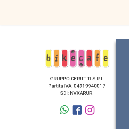
€9.499,00.
€7.299,
GRUPPO CERUTTI S.R.L
Partita IVA: 04919940017
SDI: NVXARUR