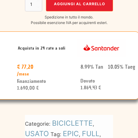
Specialized
AGGIUNGI AL CARRELLO
Epic
Elite
Spedizione in tutto il mondo.
Carbon
Possibile esenzione IVA per acquirenti esteri.
World
Cup
2015
MIS.L
quantità
Acquista in 24 rate a soli
€ 77,20
8.99% Tan 10.05% Taeg
/mese
Dovuto
Finanziamento
1.864,43 €
1.690,00 €
BICICLETTE
Categorie:
,
USATO
EPIC
FULL
Tag:
,
,