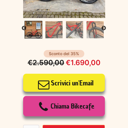
Sconto del 35%
€
2.590,00
€
1.690,00
Il
Il
prezzo
prezzo
Scrivici un'Email
originale
attuale
era:
è:
Chiama Bikecafe
€2.590,00.
€1.690,00.