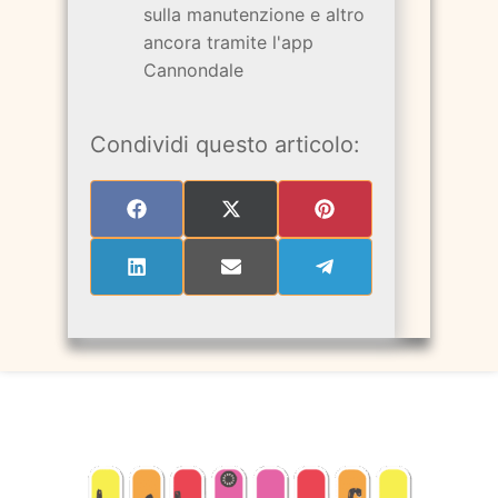
sulla manutenzione e altro
ancora tramite l'app
Cannondale
Condividi questo articolo:
SHARE
SHARE
SHARE
ON
ON
ON
FACEBOOK
X
PINTEREST
(TWITTER)
SHARE
SHARE
SHARE
ON
ON
ON
LINKEDIN
EMAIL
TELEGRAM