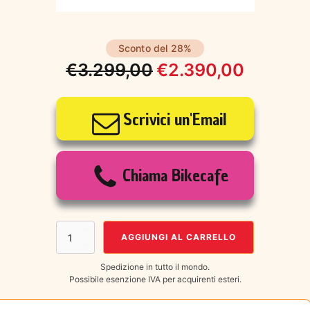
Sconto del 28%
€
3.299,00
€
2.390,00
Il
Il
prezzo
prezzo
Scrivici un'Email
originale
attuale
era:
è:
Chiama Bikecafe
€3.299,00.
€2.390,00.
CANNONDALE
AGGIUNGI AL CARRELLO
Topstone
Carbon
Spedizione in tutto il mondo.
3
Possibile esenzione IVA per acquirenti esteri.
GRX
-
mis.54