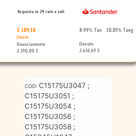
1x
2025
Acquista in 24 rate a soli
quantità
€ 109,18
8.99% Tan 10.05% Taeg
/mese
Dovuto
Finanziamento
2.636,69 €
2.390,00 €
C15175U3047 ;
COD:
C15175U3051 ;
C15175U3054 ;
C15175U3056 ;
C15175U3058 ;