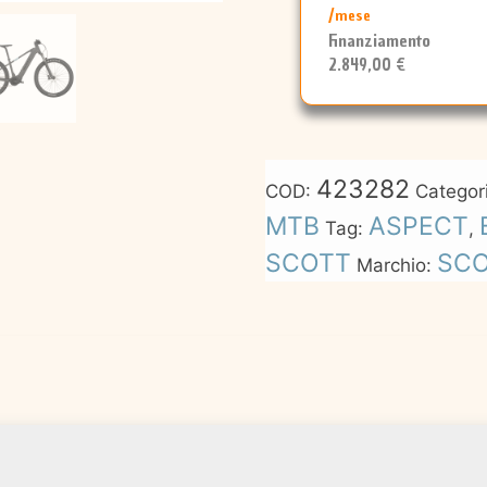
/mese
Finanziamento
2.849,00 €
423282
COD:
Categor
MTB
ASPECT
Tag:
,
SCOTT
SC
Marchio: