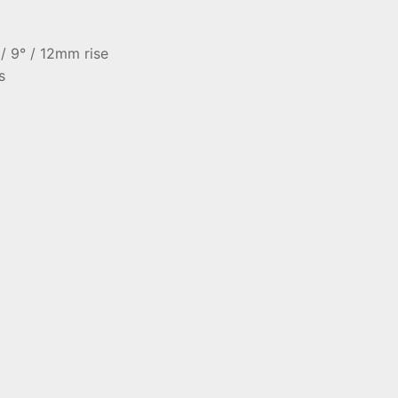
 9° / 12mm rise
s