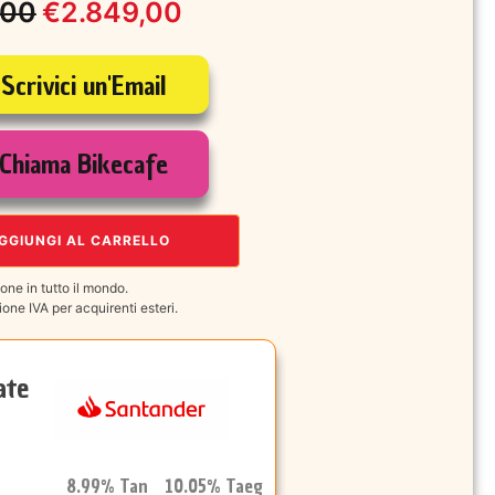
,00
€
2.849,00
Scrivici un'Email
le
Chiama Bikecafe
00.
,00.
GGIUNGI AL CARRELLO
one in tutto il mondo.
one IVA per acquirenti esteri.
ate
8.99% Tan 10.05% Taeg