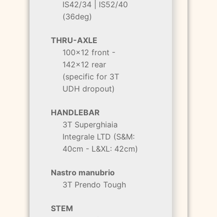
IS42/34 | IS52/40
(36deg)
THRU-AXLE
100x12 front -
142x12 rear
(specific for 3T
UDH dropout)
HANDLEBAR
3T Superghiaia
Integrale LTD (S&M:
40cm - L&XL: 42cm)
Nastro manubrio
3T Prendo Tough
STEM