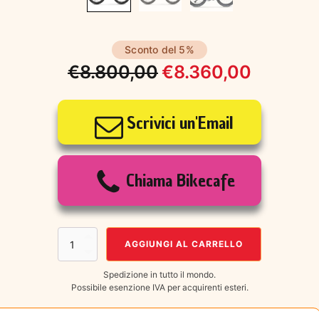
Sconto del 5%
€
8.800,00
€
8.360,00
Il
Il
prezzo
prezzo
Scrivici un'Email
originale
attuale
era:
è:
Chiama Bikecafe
€8.800,00.
€8.360,00.
3T
AGGIUNGI AL CARRELLO
EXTREMA
ITALIA
Spedizione in tutto il mondo.
GRX
Possibile esenzione IVA per acquirenti esteri.
Di2
1X12
DISCUS