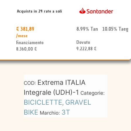
45|40
2026
Acquista in 24 rate a soli
quantità
€ 381,89
8.99% Tan 10.05% Taeg
/mese
Dovuto
Finanziamento
9.222,88 €
8.360,00 €
Extrema ITALIA
COD:
Integrale (UDH)-1
Categorie:
BICICLETTE
GRAVEL
,
BIKE
3T
Marchio: