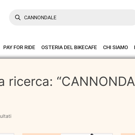
Products
search
PAY FOR RIDE
OSTERIA DEL BIKECAFE
CHI SIAMO
lla ricerca: “CANNOND
Prezzo:
ultati
dal
più