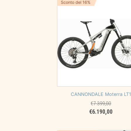
era:
è:
Sconto del 16%
€4.399,00.
€3.549
CANNONDALE Moterra LT
€
7.399,00
Il
Il
€
6.190,00
prezzo
prezzo
originale
attuale