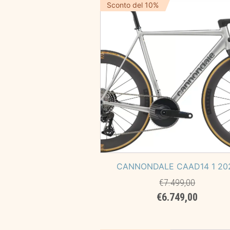
era:
è:
Sconto del 10%
€699,00.
€490,00
CANNONDALE CAAD14 1 20
€
7.499,00
Il
Il
€
6.749,00
prezzo
prezzo
originale
attuale