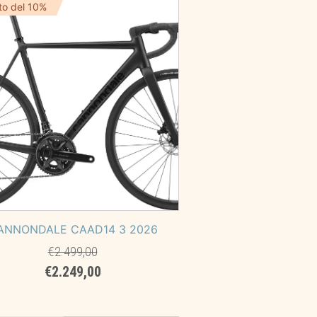
era:
è:
to del 10%
€899,00.
€599,00.
ANNONDALE CAAD14 3 2026
€
2.499,00
Il
Il
€
2.249,00
prezzo
prezzo
originale
attuale