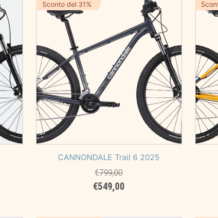
era:
è:
Sconto del 31%
Scon
00.
€799,00.
€719,00.
5
CANNONDALE Trail 6 2025
€
799,00
Il
Il
€
549,00
prezzo
prezzo
originale
attuale