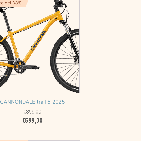
era:
è:
to del 33%
€3.499,00.
€2.590,00.
CANNONDALE trail 5 2025
€
899,00
Il
Il
€
599,00
prezzo
prezzo
originale
attuale