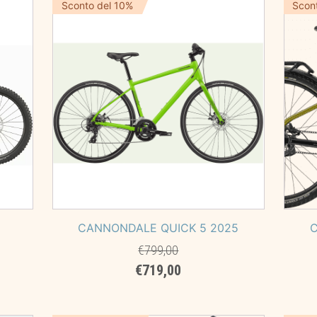
era:
è:
Sconto del 10%
Scon
,00.
€4.999,00.
€4.499,00.
1
CANNONDALE QUICK 5 2025
C
€
799,00
Il
Il
€
719,00
prezzo
prezzo
originale
attuale