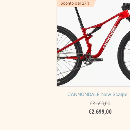
era:
è:
Sconto del 27%
€7.499,00.
€6.749,
CANNONDALE New Scalpel
€
3.699,00
Il
Il
€
2.699,00
prezzo
prezzo
originale
attuale