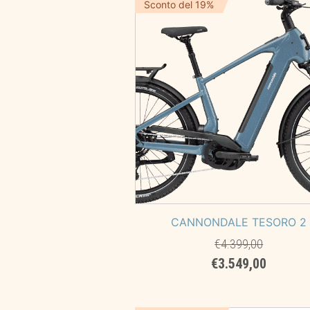
era:
è:
Sconto del 19%
€649,00.
€599,00
CANNONDALE TESORO 2
€
4.399,00
Il
Il
€
3.549,00
prezzo
prezzo
originale
attuale