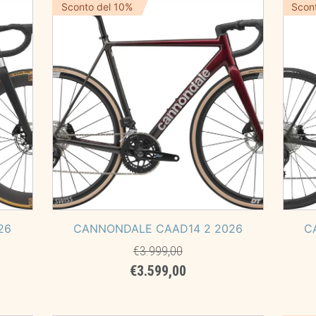
era:
è:
Sconto del 10%
Scon
.
€799,00.
€549,00.
26
CANNONDALE CAAD14 2 2026
C
€
3.999,00
Il
Il
€
3.599,00
prezzo
prezzo
originale
attuale