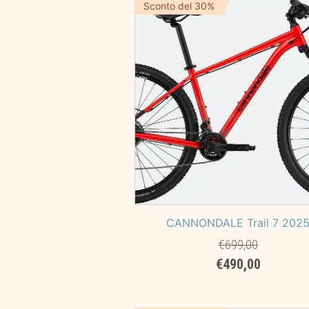
era:
è:
Sconto del 30%
€7.399,00.
€6.190,
CANNONDALE Trail 7 202
€
699,00
Il
Il
€
490,00
prezzo
prezzo
originale
attuale