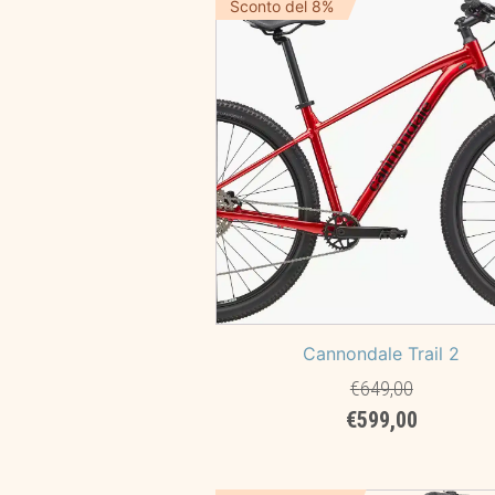
Sconto del 8%
Cannondale Trail 2
€
649,00
Il
Il
€
599,00
prezzo
prezzo
originale
attuale