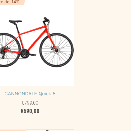
to del 14%
CANNONDALE Quick 5
€
799,00
Il
Il
€
690,00
prezzo
prezzo
originale
attuale