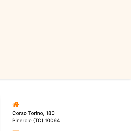
era:
è:
€5.299,00.
€4.499,00.
Corso Torino, 180
Pinerolo (TO) 10064