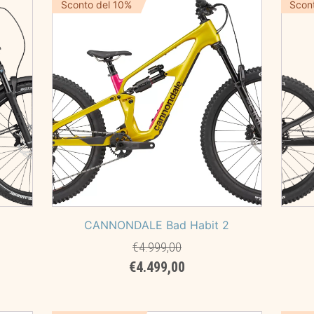
era:
è:
Sconto del 10%
Scon
.
€849,00.
€799,00.
CANNONDALE Bad Habit 2
€
4.999,00
Il
Il
€
4.499,00
prezzo
prezzo
originale
attuale