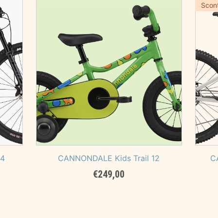
era:
è:
Scon
00.
€3.999,00.
€3.599,00.
 4
CANNONDALE Kids Trail 12
C
€
249,00